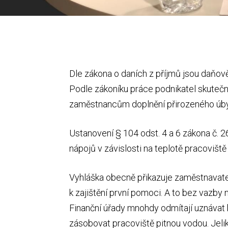
Dle zákona o daních z příjmů jsou daňově
Podle zákoníku práce podnikatel skutečn
zaměstnancům doplnění přirozeného úbyt
Ustanovení § 104 odst. 4 a 6 zákona č. 
nápojů v závislosti na teplotě pracovišt
Vyhláška obecně přikazuje zaměstnavatel
k zajištění první pomoci. A to bez vazby n
Finanční úřady mnohdy odmítají uznávat
zásobovat pracoviště pitnou vodou. Jelik