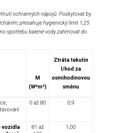
kytnutí ochranných nápojů. Poskytovat by
cháním, přesahuje hygienický limit 1,25
ožno spotřebu balené vody zahrnovat do
Ztráta tekutin
l/hod za
M
osmihodinovou
(W*m²)
směnu
ce,
0 až 80
0,9
stavování
 vozidla
81 až
1,00