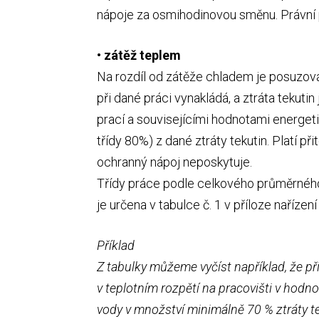
nápoje za osmihodinovou směnu. Právní p
• zátěž teplem
Na rozdíl od zátěže chladem je posuzová
při dané práci vynakládá, a ztráta tekutin
prací a souvisejícími hodnotami energeti
třídy 80%) z dané ztráty tekutin. Platí př
ochranný nápoj neposkytuje.
Třídy práce podle celkového průměrného
je určena v tabulce č. 1 v příloze nařízen
Příklad
Z tabulky můžeme vyčíst například, že při
v teplotním rozpětí na pracovišti v hod
vody v množství minimálně 70 % ztráty tek