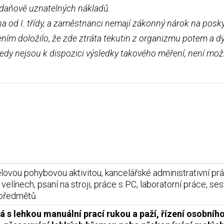
 daňově uznatelných nákladů.
na od I. třídy, a zaměstnanci nemají zákonný nárok na pos
ním doložilo, že zde ztráta tekutin z organizmu potem a dý
tedy nejsou k dispozici výsledky takového měření, není m
lovou pohybovou aktivitou, kancelářské administrativní prá
velínech, psaní na stroji, práce s PC, laboratorní práce, se
 předmětů.
 s lehkou manuální prací rukou a paží, řízení osobního