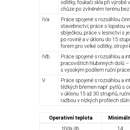
odlitky, foukači skla při výrob
chůze po zvlněném terénu bez 
IVa
Práce spojené s rozsáhlou činno
stavebnictví, práce s lopatou 
sbíječkou, práce v lesnictví s
po rovině a v úklonu do 15 stup
forem pro velké odlitky, strojn
IVb
Práce spojené s rozsáhlou a int
pracovištích hlubinných dolů –
s vysokým podílem ruční práce, 
V
Práce spojené s rozsáhlou a int
těžkých břemen např. pytlů s 
v úklonu 15 až 30 strupňů, ručn
ražbou v nízkých profilech důlní
Operativní teplota
Minimáln
třída IIb
14