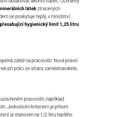
esmí obsahovat alkohol vůbec. Ochranný
 minerálních látek
ztracených
dem se poskytuje teplý, v množství
esahující hygienický limit 1,25 litru
pelná zátěž na pracovišti. Nová právní
ek při práci ze strany zaměstnavatele,
a uzavřeném pracovišti, například
šti. Jednotícím kriteriem je přitom
terý je stanoven na 1/2 litru teplého